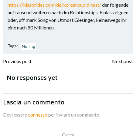
https://kissbrides.com/de/koreancupid-test/
der folgende
auf tausend weiteren nach dm Relationships-Einlass eignen
oder, uff mark Song von Utmost Giesinger, keineswegs ihr
eine nach 80 Millionen.
Tags:
No Tag
Navigazione
Navigazione
Previous post
Next post
articoli
articoli
No responses yet
Lascia un commento
Devi essere
connesso
per inviare un commento.
Cerca