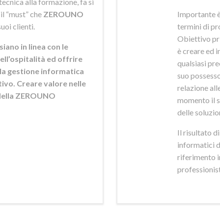
ecnica alla formazione, fa si
 il “must” che
ZEROUNO
Importante è
uoi clienti.
termini di pr
Obiettivo pr
siano in linea con le
è creare ed i
ell’ospitalità ed offrire
qualsiasi pr
ella gestione informatica
suo possesso,
ttivo. Creare valore nelle
relazione alle
e della ZEROUNO
momento il s
delle soluzio
Il risultato 
informatici 
riferimento 
professionisti