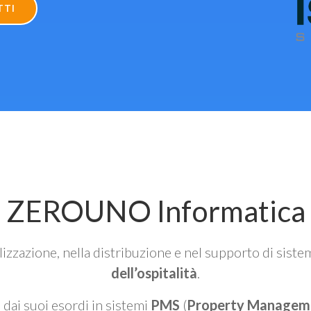
TTI
ZEROUNO Informatica
alizzazione, nella distribuzione e nel supporto di siste
dell’ospitalità
.
n dai suoi esordi in sistemi
PMS
(
Property Managem