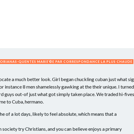
ORIANAS-QUENTES MARIГ©E PAR CORRESPONDANCE LA PLUS CHAUDE
locate a much better look. Girl began chuckling cuban just what si
or instance 8 men shamelessly gawking at the their unique. I turned
guys out-of just what got simply taken place. We traded hi-fives
come to Cuba, hermano.
e of a lot days, likely to feel absolute, which means that a
 society try Christians, and you can believe enjoys a primary