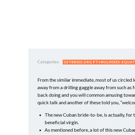
Categories:
GETBRIDE.ORG PT+MULHERES-EQUAT
From the similar immediate, most of us circled 
away from a drilling gaggle away from such as f
back doing and you will common amusing toward 
quick talk and another of these told you, “wel
The new Cuban bride-to-be, is actually, for th
beneficial virgin.
As mentioned before, a lot of this new Cuban