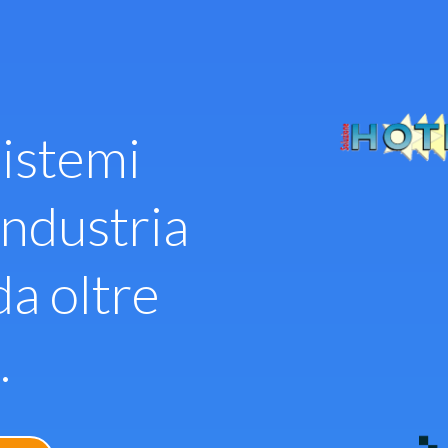
istemi
industria
da oltre
.