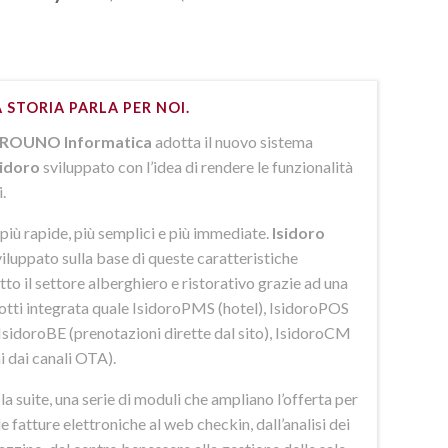
 STORIA PARLA PER NOI.
ROUNO Informatica
adotta il nuovo sistema
sidoro
sviluppato con l’idea di rendere le funzionalità
i.
più rapide, più semplici e più immediate.
Isidoro
iluppato sulla base di queste caratteristiche
to il settore alberghiero e ristorativo grazie ad una
dotti integrata quale IsidoroPMS (hotel), IsidoroPOS
 IsidoroBE (prenotazioni dirette dal sito), IsidoroCM
i dai canali OTA).
 suite, una serie di moduli che ampliano l’offerta per
lle fatture elettroniche al web checkin, dall’analisi dei