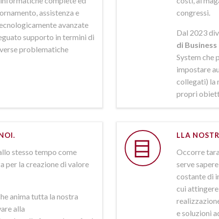
ni informatiche complete ed
costi, al mag
iornamento, assistenza e
congressi.
 tecnologicamente avanzate
Dal 2023 div
deguato supporto in termini di
di Business 
iverse problematiche
System che p
impostare aut
collegati) la
propri obiett
NOI.
LLA NOSTR
allo stesso tempo come
Occorre tarar
a per la creazione di valore
serve sapere 
costante di i
cui attinger
he anima tutta la nostra
realizzazione
are alla
e soluzioni a