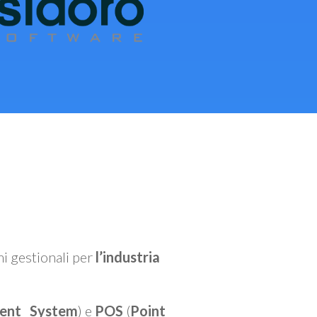
mi gestionali per
l’industria
ent System
) e
POS
(
Point