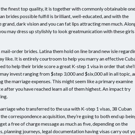
r the finest top quality, it is together with commonly obtainable on
 brides possible fulfill is brilliant, well-educated, and with the
 grand, dark vision and you can fat lips attracting men much. Alon
ou may dress up stylishly to look greatmunication with these girls 
mail-order brides. Latina them hold on line brand new isle regardi
 like. It is entirely courtroom to help you marry an effective Cub
d to help their bride score a great K-step 1 visa in order that she’l
 may invest ranging from $step 3,000 and $six,000 all in all topic, 
zing the marriage expenses. This might seem like a primary examine
ce after you have reached learn all of them highest. An impact try
ing.
rriage who transferred to the usa with K-step 1 visas, 38 Cuban
r the correspondence acquisition, they’re going to both end up bei
get a free of charge message as much as five, depending on the
s, planning journeys, legal documentation having visas carry out y