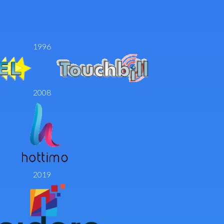
1996
2008
2019