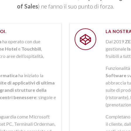
of Sales
) ne fanno il suo punto di forza.
OI.
LA NOSTRA
a
ha operato con due
Dal 2019
ZE
ne Hotel
e
Touchbill
,
gestionale
I
o aree dell’ospitalità,
fruibili a tutt
Funzionalità 
rmatica
ha iniziato la
Software
sv
ite di applicativi di ultima
abbraccia tut
grandi strutture della
suite di pro
i centri benessere
: singole e
(ristorante),
(prenotazion
anguardia come Microsoft
Completano la
et PC, Terminali Orderman,
il cliente, da