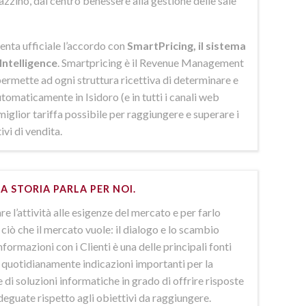
azzino, dal centro benessere alla gestione delle sale
enta ufficiale l’accordo con
SmartPricing, il sistema
Intelligence
. Smartpricing è il Revenue Management
ermette ad ogni struttura ricettiva di determinare e
omaticamente in Isidoro (e in tutti i canali web
 miglior tariffa possibile per raggiungere e superare i
ivi di vendita.
A STORIA PARLA PER NOI.
e l’attività alle esigenze del mercato e per farlo
ciò che il mercato vuole: il dialogo e lo scambio
nformazioni con i Clienti è una delle principali fonti
e quotidianamente indicazioni importanti per la
 di soluzioni informatiche in grado di offrire risposte
deguate rispetto agli obiettivi da raggiungere.