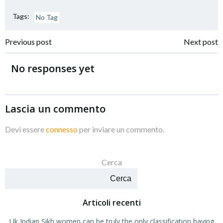
Tags:
No Tag
Navigazione
Navigazione
Previous post
Next post
articoli
articoli
No responses yet
Lascia un commento
Devi essere
connesso
per inviare un commento.
Cerca
Cerca
Articoli recenti
Uk Indian Sikh women can be truly the only classification having