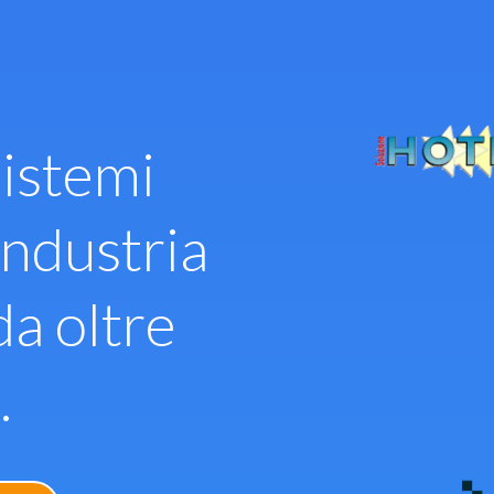
istemi
industria
da oltre
.