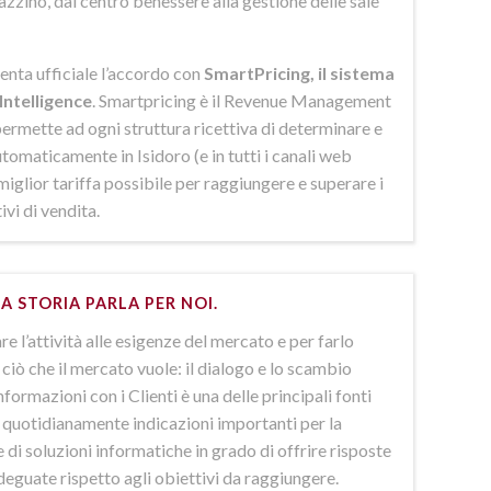
azzino, dal centro benessere alla gestione delle sale
enta ufficiale l’accordo con
SmartPricing, il sistema
Intelligence
. Smartpricing è il Revenue Management
ermette ad ogni struttura ricettiva di determinare e
omaticamente in Isidoro (e in tutti i canali web
 miglior tariffa possibile per raggiungere e superare i
ivi di vendita.
A STORIA PARLA PER NOI.
e l’attività alle esigenze del mercato e per farlo
ciò che il mercato vuole: il dialogo e lo scambio
nformazioni con i Clienti è una delle principali fonti
e quotidianamente indicazioni importanti per la
 di soluzioni informatiche in grado di offrire risposte
deguate rispetto agli obiettivi da raggiungere.