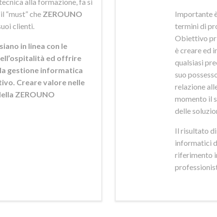
ecnica alla formazione, fa si
 il “must” che
ZEROUNO
Importante è
uoi clienti.
termini di pr
Obiettivo pr
siano in linea con le
è creare ed i
ell’ospitalità ed offrire
qualsiasi pr
ella gestione informatica
suo possesso,
ttivo. Creare valore nelle
relazione alle
e della ZEROUNO
momento il s
delle soluzio
Il risultato 
informatici 
riferimento 
professionisti