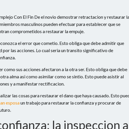
plejo Con El Fin De el novio demostrar retractacion y restaurar l
s miembros masculinos pueden efectuar para establecer que se
ntran comprometidos a restaurar la empuje.
 reconozca el error que cometio. Esto obliga que debe admitir que
 por las acciones. Lo cual seri­a un transito significativo de
nfianza.
er como sus acciones afectaron a la otra ser. Esto obliga que debe
tra alma asi­ como asimilar como se sintio. Esto puede asistir al
nes y a manifestar rectificacion.
ealizar las cosas para restaurar el dano que haya causado. Esto pue
ian esposa
un trabajo para restaurar la confianza y procurar de
uturo.
onfianza: la inspeccion a