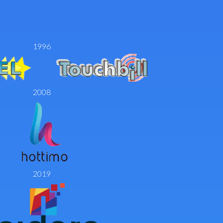
1996
2008
2019