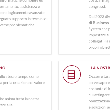
ni informatiche complete ed
costi, al mag
iornamento, assistenza e
congressi.
 tecnologicamente avanzate
Dal 2023 div
deguato supporto in termini di
di Business 
iverse problematiche
System che p
impostare aut
collegati) la
propri obiett
NOI.
LLA NOSTR
allo stesso tempo come
Occorre tarar
a per la creazione di valore
serve sapere 
costante di i
cui attinger
he anima tutta la nostra
realizzazione
are alla
e soluzioni a