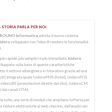
 STORIA PARLA PER NOI.
ROUNO Informatica
adotta il nuovo sistema
sidoro
sviluppato con l’idea di rendere le funzionalità
i.
più rapide, più semplici e più immediate.
Isidoro
iluppato sulla base di queste caratteristiche
to il settore alberghiero e ristorativo grazie ad una
dotti integrata quale IsidoroPMS (hotel), IsidoroPOS
 IsidoroBE (prenotazioni dirette dal sito), IsidoroCM
i dai canali OTA).
 suite, una serie di moduli che ampliano l’offerta per
lle fatture elettroniche al web checkin, dall’analisi dei