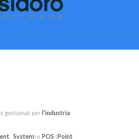
mi gestionali per
l’industria
ent System
) e
POS
(
Point