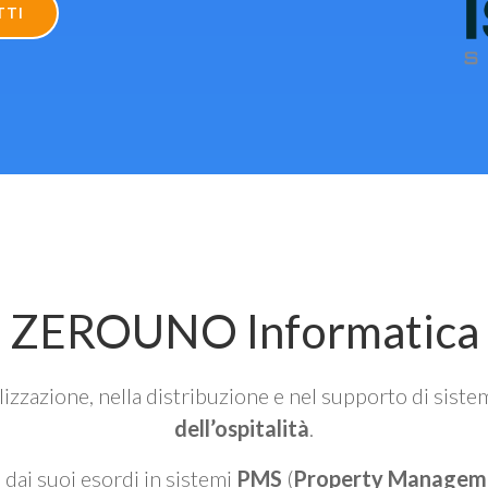
TTI
ZEROUNO Informatica
alizzazione, nella distribuzione e nel supporto di siste
dell’ospitalità
.
n dai suoi esordi in sistemi
PMS
(
Property Managem