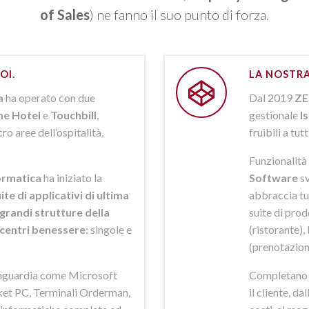
of Sales
) ne fanno il suo punto di forza.
OI.
LA NOSTRA
a
ha operato con due
Dal 2019
ZE
ne Hotel
e
Touchbill
,
gestionale
I
o aree dell’ospitalità,
fruibili a tutt
Funzionalità 
rmatica
ha iniziato la
Software
sv
ite di applicativi di ultima
abbraccia tut
grandi strutture della
suite di pro
i centri benessere
: singole e
(ristorante),
(prenotazion
anguardia come Microsoft
Completano la
et PC, Terminali Orderman,
il cliente, da