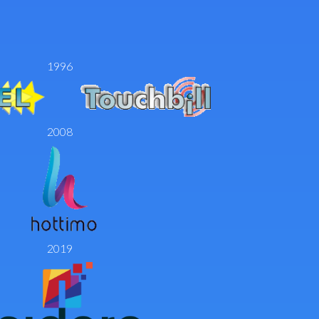
1996
2008
2019