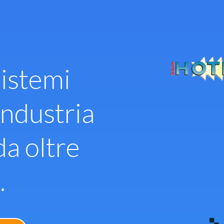
istemi
industria
da oltre
.