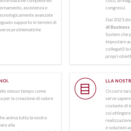
ni informatiche complete ed
costi, al mag
iornamento, assistenza e
congressi.
 tecnologicamente avanzate
Dal 2023 div
deguato supporto in termini di
di Business 
iverse problematiche
System che p
impostare aut
collegati) la
propri obiett
NOI.
LLA NOSTR
allo stesso tempo come
Occorre tarar
a per la creazione di valore
serve sapere 
costante di i
cui attinger
he anima tutta la nostra
realizzazione
are alla
e soluzioni a