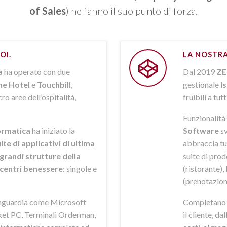
of Sales
) ne fanno il suo punto di forza.
OI.
LA NOSTRA
a
ha operato con due
Dal 2019
ZE
ne Hotel
e
Touchbill
,
gestionale
I
o aree dell’ospitalità,
fruibili a tutt
Funzionalità 
rmatica
ha iniziato la
Software
sv
ite di applicativi di ultima
abbraccia tut
grandi strutture della
suite di pro
i centri benessere
: singole e
(ristorante),
(prenotazion
anguardia come Microsoft
Completano la
et PC, Terminali Orderman,
il cliente, da