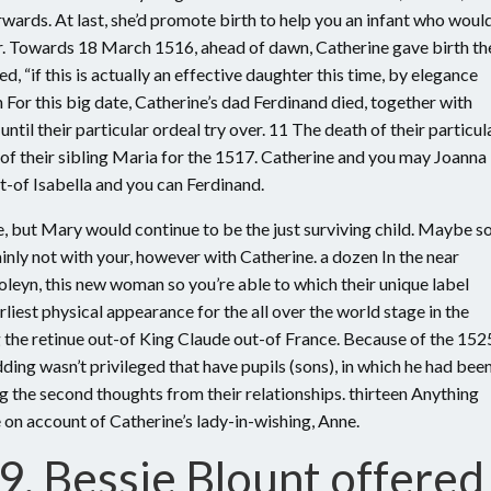
wards. At last, she’d promote birth to help you an infant who woul
er. Towards 18 March 1516, ahead of dawn, Catherine gave birth th
, “if this is actually an effective daughter this time, by elegance
n For this big date, Catherine’s dad Ferdinand died, together with
ntil their particular ordeal try over. 11 The death of their particul
f their sibling Maria for the 1517. Catherine and you may Joanna
ut-of Isabella and you can Ferdinand.
 but Mary would continue to be the just surviving child. Maybe so
inly not with your, however with Catherine. a dozen In the near
Boleyn, this new woman so you’re able to which their unique label
liest physical appearance for the all over the world stage in the
 the retinue out-of King Claude out-of France. Because of the 152
ing wasn’t privileged that have pupils (sons), in which he had bee
 the second thoughts from their relationships. thirteen Anything
the on account of Catherine’s lady-in-wishing, Anne.
9, Bessie Blount offered