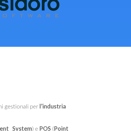
mi gestionali per
l’industria
ent System
) e
POS
(
Point