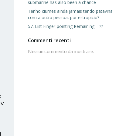
submarine has also been a chance
Tenho ciumes ainda jamais tendo patavina
com a outra pessoa, por estropicio?
57. List Finger-pointing Remaining – ??
Commenti recenti
Nessun commento da mostrare.
k
IV,
r
d