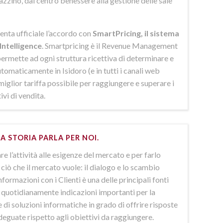
azzino, dal centro benessere alla gestione delle sale
enta ufficiale l’accordo con
SmartPricing, il sistema
Intelligence
. Smartpricing è il Revenue Management
ermette ad ogni struttura ricettiva di determinare e
omaticamente in Isidoro (e in tutti i canali web
 miglior tariffa possibile per raggiungere e superare i
ivi di vendita.
A STORIA PARLA PER NOI.
e l’attività alle esigenze del mercato e per farlo
ciò che il mercato vuole: il dialogo e lo scambio
nformazioni con i Clienti è una delle principali fonti
e quotidianamente indicazioni importanti per la
 di soluzioni informatiche in grado di offrire risposte
deguate rispetto agli obiettivi da raggiungere.