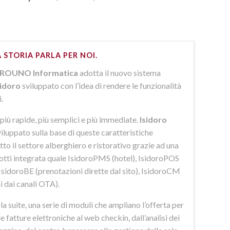
 STORIA PARLA PER NOI.
ROUNO Informatica
adotta il nuovo sistema
sidoro
sviluppato con l’idea di rendere le funzionalità
i.
più rapide, più semplici e più immediate.
Isidoro
iluppato sulla base di queste caratteristiche
to il settore alberghiero e ristorativo grazie ad una
dotti integrata quale IsidoroPMS (hotel), IsidoroPOS
 IsidoroBE (prenotazioni dirette dal sito), IsidoroCM
i dai canali OTA).
 suite, una serie di moduli che ampliano l’offerta per
lle fatture elettroniche al web checkin, dall’analisi dei