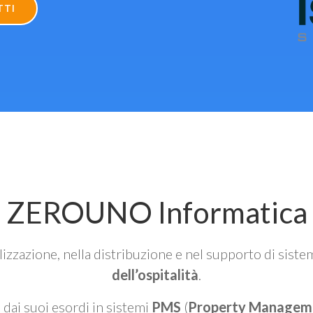
TTI
ZEROUNO Informatica
alizzazione, nella distribuzione e nel supporto di siste
dell’ospitalità
.
n dai suoi esordi in sistemi
PMS
(
Property Managem