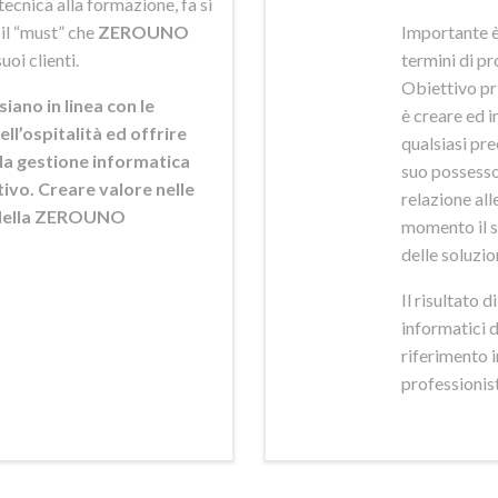
ecnica alla formazione, fa si
 il “must” che
ZEROUNO
Importante è
uoi clienti.
termini di pr
Obiettivo pr
siano in linea con le
è creare ed i
ell’ospitalità ed offrire
qualsiasi pr
ella gestione informatica
suo possesso,
ttivo. Creare valore nelle
relazione alle
e della ZEROUNO
momento il s
delle soluzio
Il risultato 
informatici 
riferimento 
professionisti