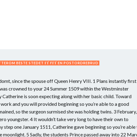
EROM BESTE STEDET ГҐ FГҐ EN POSTORDREBRUD
omt, since the spouse off Queen Henry VIII. 1 Plans instantly first
ey was crowned to your 24 Summer 1509 within the Westminster
y Catherine is soon expecting along with her basic child. Toward
y work and you will provided beginning so you’re able to a good
emained, so the surgeon surmised she was holding twins. 3 February,
ro youngster. 4 It wouldn’t take very long to have their own to
y step one January 1511, Catherine gave beginning so you’re able 
e moonlight. 5 Sadly, the students Prince passed away into 22 Mar