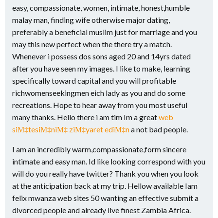
easy, compassionate, women, intimate, honest,humble
malay man, finding wife otherwise major dating,
preferably a beneficial muslim just for marriage and you
may this new perfect when the there try a match.
Whenever i possess dos sons aged 20 and 14yrs dated
after you have seen my images. I like to make, learning
specifically toward capital and you will profitable
richwomenseekingmen eich lady as you and do some
recreations. Hope to hear away from you most useful
many thanks. Hello there i am tim Im a great
web
siМ‡tesiМ‡niМ‡ ziМ‡yaret ediМ‡n
a not bad people.
I am an incredibly warm,compassionate,form sincere
intimate and easy man. Id like looking correspond with you
will do you really have twitter? Thank you when you look
at the anticipation back at my trip. Hellow available Iam
felix mwanza web sites 50 wanting an effective submit a
divorced people and already live finest Zambia Africa.