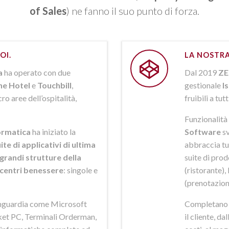
of Sales
) ne fanno il suo punto di forza.
OI.
LA NOSTRA
a
ha operato con due
Dal 2019
ZE
ne Hotel
e
Touchbill
,
gestionale
I
o aree dell’ospitalità,
fruibili a tutt
Funzionalità 
rmatica
ha iniziato la
Software
sv
ite di applicativi di ultima
abbraccia tut
grandi strutture della
suite di pro
i centri benessere
: singole e
(ristorante),
(prenotazion
anguardia come Microsoft
Completano la
et PC, Terminali Orderman,
il cliente, da