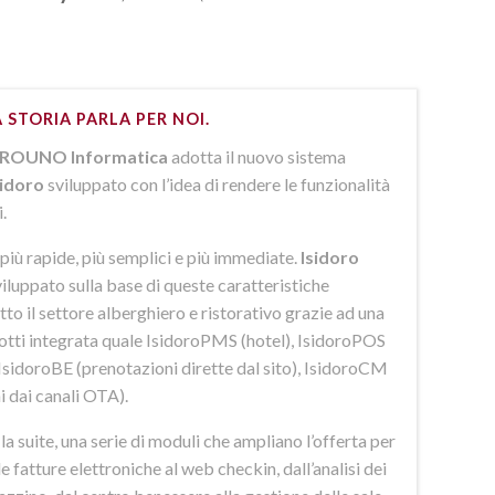
 STORIA PARLA PER NOI.
ROUNO Informatica
adotta il nuovo sistema
sidoro
sviluppato con l’idea di rendere le funzionalità
i.
più rapide, più semplici e più immediate.
Isidoro
iluppato sulla base di queste caratteristiche
to il settore alberghiero e ristorativo grazie ad una
dotti integrata quale IsidoroPMS (hotel), IsidoroPOS
 IsidoroBE (prenotazioni dirette dal sito), IsidoroCM
i dai canali OTA).
 suite, una serie di moduli che ampliano l’offerta per
lle fatture elettroniche al web checkin, dall’analisi dei