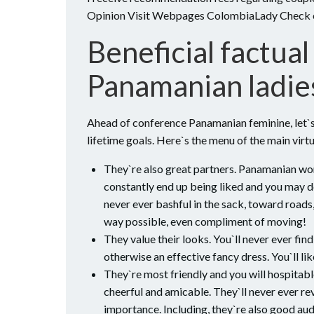
Opinion Visit Webpages ColombiaLady Check
Beneficial factua
Panamanian ladie
Ahead of conference Panamanian feminine, let`s 
lifetime goals. Here`s the menu of the main virt
They`re also great partners. Panamanian wom
constantly end up being liked and you may de
never ever bashful in the sack, toward roads,
way possible, even compliment of moving!
They value their looks. You`ll never ever fin
otherwise an effective fancy dress. You`ll lik
They`re most friendly and you will hospitabl
cheerful and amicable. They`ll never ever re
importance. Including, they`re also good au