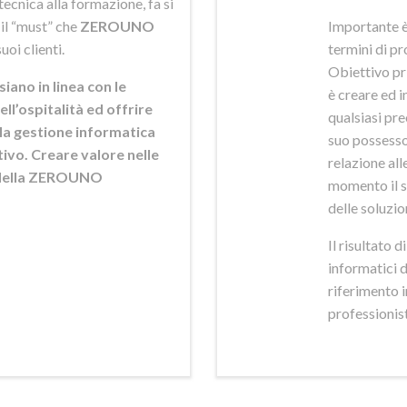
ecnica alla formazione, fa si
 il “must” che
ZEROUNO
Importante è
uoi clienti.
termini di pr
Obiettivo pr
siano in linea con le
è creare ed i
ell’ospitalità ed offrire
qualsiasi pr
ella gestione informatica
suo possesso,
ttivo. Creare valore nelle
relazione alle
e della ZEROUNO
momento il s
delle soluzio
Il risultato 
informatici 
riferimento 
professionisti