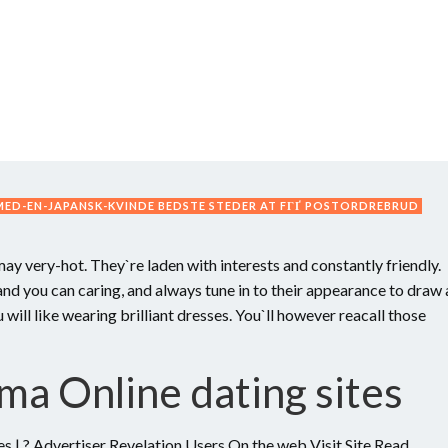
ED-EN-JAPANSK-KVINDE BEDSTE STEDER AT FГҐ POSTORDREBRUD
y very-hot. They`re laden with interests and constantly friendly.
nd you can caring, and always tune in to their appearance to draw 
ill like wearing brilliant dresses.
You`ll however reacall those
ma Online dating sites
s | ? Advertiser Revelation Users On the web Visit Site Read