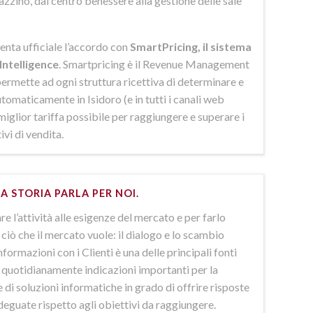
azzino, dal centro benessere alla gestione delle sale
enta ufficiale l’accordo con
SmartPricing, il sistema
Intelligence
. Smartpricing è il Revenue Management
ermette ad ogni struttura ricettiva di determinare e
omaticamente in Isidoro (e in tutti i canali web
 miglior tariffa possibile per raggiungere e superare i
ivi di vendita.
A STORIA PARLA PER NOI.
e l’attività alle esigenze del mercato e per farlo
ciò che il mercato vuole: il dialogo e lo scambio
nformazioni con i Clienti è una delle principali fonti
e quotidianamente indicazioni importanti per la
 di soluzioni informatiche in grado di offrire risposte
deguate rispetto agli obiettivi da raggiungere.