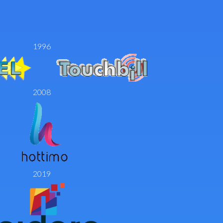
1996
2008
2019