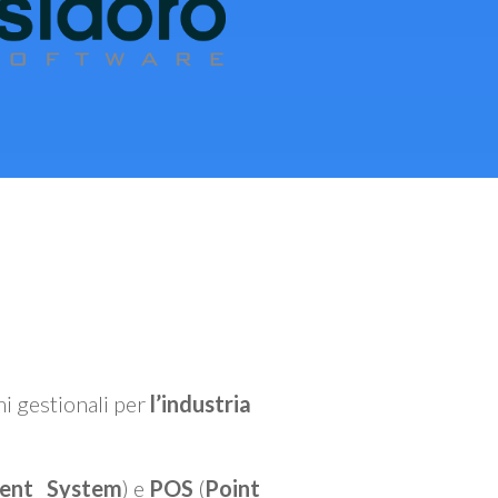
mi gestionali per
l’industria
ent System
) e
POS
(
Point