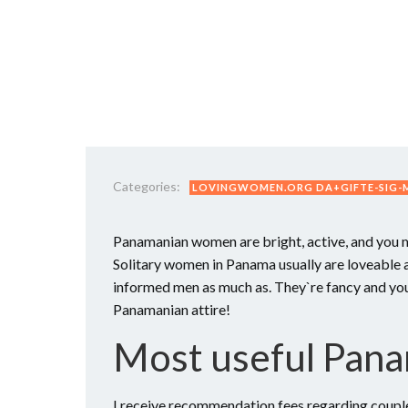
Categories:
LOVINGWOMEN.ORG DA+GIFTE-SIG-M
Panamanian women are bright, active, and you ma
Solitary women in Panama usually are loveable a
informed men as much as. They`re fancy and you w
Panamanian attire!
Most useful Pana
I receive recommendation fees regarding couple