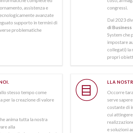
ni informatiche complete ed
costi, al mag
iornamento, assistenza e
congressi.
 tecnologicamente avanzate
Dal 2023 div
deguato supporto in termini di
di Business 
iverse problematiche
System che p
impostare aut
collegati) la
propri obiett
NOI.
LLA NOSTR
allo stesso tempo come
Occorre tarar
a per la creazione di valore
serve sapere 
costante di i
cui attinger
he anima tutta la nostra
realizzazione
are alla
e soluzioni a