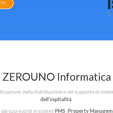
TTI
ZEROUNO Informatica
alizzazione, nella distribuzione e nel supporto di siste
dell’ospitalità
.
n dai suoi esordi in sistemi
PMS
(
Property Managem