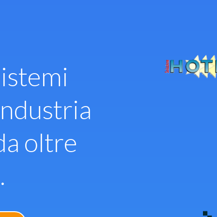
istemi
industria
da oltre
.