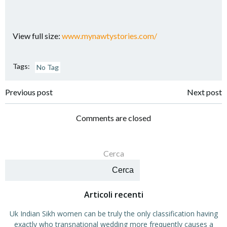
View full size:
www.mynawtystories.com/
Tags:
No Tag
Navigazione
Navigazione
Previous post
Next post
articoli
articoli
Comments are closed
Cerca
Cerca
Articoli recenti
Uk Indian Sikh women can be truly the only classification having
exactly who transnational wedding more frequently causes a